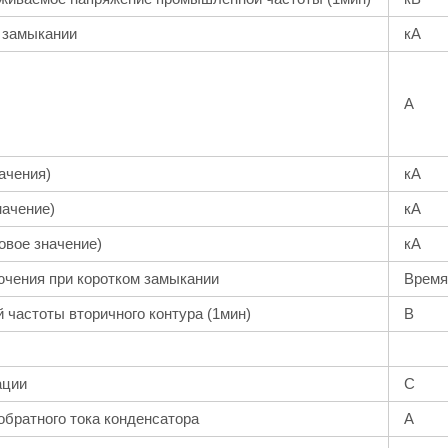
 замыкании
кА
A
ачения)
кА
начение)
кА
овое значение)
кА
ючения при коротком замыкании
Время
астоты вторичного контура (1мин)
В
ации
С
обратного тока конденсатора
A