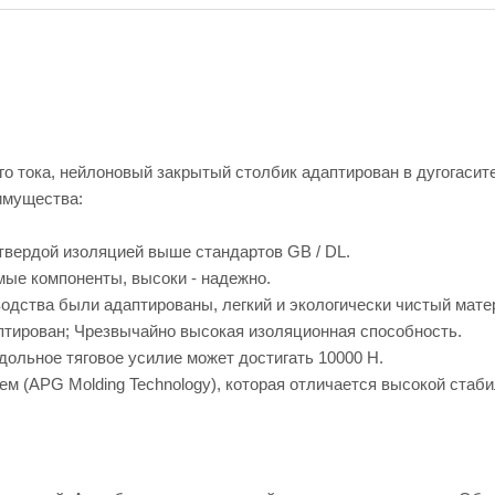
 тока, нейлоновый закрытый столбик адаптирован в дугогасит
имущества:
 твердой изоляцией выше стандартов GB / DL.
мые компоненты, высоки - надежно.
одства были адаптированы, легкий и экологически чистый мате
птирован; Чрезвычайно высокая изоляционная способность.
дольное тяговое усилие может достигать 10000 Н.
ем (APG Molding Technology), которая отличается высокой стаб