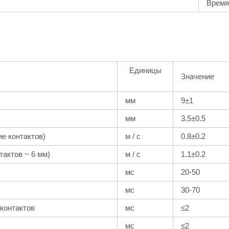
Время
Единицы
Значение
мм
9±1
мм
3.5±0.5
е контактов)
м / с
0.8±0.2
тактов ~ 6 мм)
м / с
1.1±0.2
мс
20-50
мс
30-70
контактов
мс
≤2
мс
≤2