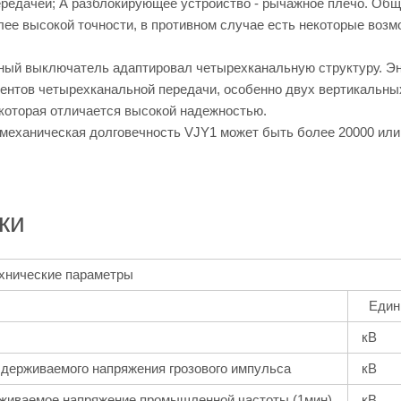
ередачей; А разблокирующее устройство - рычажное плечо. Общ
ее высокой точности, в противном случае есть некоторые возмо
ный выключатель адаптировал четырехканальную структуру. Эн
ентов четырехканальной передачи, особенно двух вертикальны
 которая отличается высокой надежностью.
механическая долговечность VJY1 может быть более 20000 или 
ки
ехнические параметры
Еди
кВ
держиваемого напряжения грозового импульса
кВ
живаемое напряжение промышленной частоты (1мин)
кВ