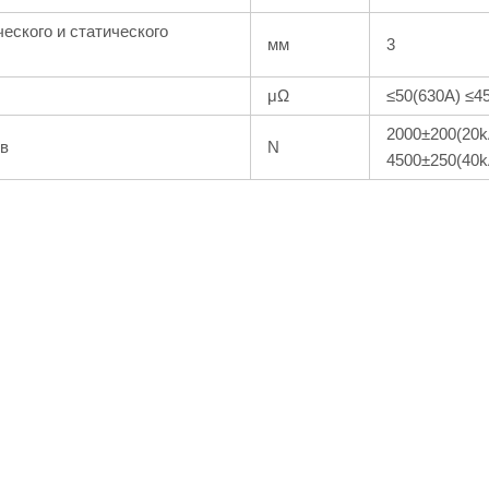
еского и статического
мм
3
μΩ
≤50(630A) ≤4
2000±200(20k
ов
N
4500±250(40k